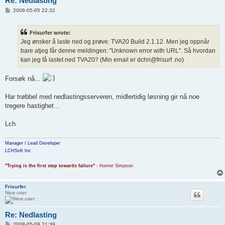
Re: Nedlasting
P
2008-05-05 22:32
o
s
t
Frisurfer wrote:
Jeg ønsker å laste ned og prøve: TVA20 Build 2.1.12. Men jeg oppnår
bare atjeg får denne meldingen: "Unknown error with URL". Så hvordan
kan jeg få lastet ned TVA20? (Min email er dchri@frisurf .no)
Forsøk nå...
Har trøbbel med nedlastingsserveren, midlertidig løsning gir nå noe
tregere hastighet...
Lch
Manager / Lead Developer
LCHSoft Inc
"Trying is the first step towards failure"
- Homer Simpson
Frisurfer
New user
Re: Nedlasting
P
2008-05-09 21:39