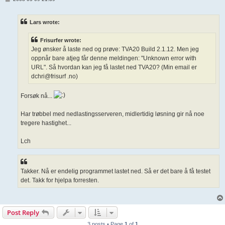
o
s
t
Lars wrote:
Frisurfer wrote:
Jeg ønsker å laste ned og prøve: TVA20 Build 2.1.12. Men jeg
oppnår bare atjeg får denne meldingen: "Unknown error with
URL". Så hvordan kan jeg få lastet ned TVA20? (Min email er
dchri@frisurf .no)
Forsøk nå...
Har trøbbel med nedlastingsserveren, midlertidig løsning gir nå noe
tregere hastighet...
Lch
Takker. Nå er endelig programmet lastet ned. Så er det bare å få testet
det. Takk for hjelpa forresten.
Post Reply
3 posts • Page
1
of
1