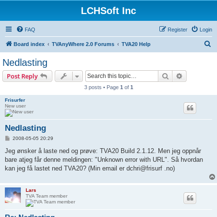
LCHSoft Inc
FAQ
Register
Login
S
Board index
TVAnyWhere 2.0 Forums
TVA20 Help
e
Nedlasting
a
Search
Advanced s
Post Reply
r
3 posts • Page
1
of
1
c
Frisurfer
h
New user
Nedlasting
P
2008-05-05 20:29
o
s
Jeg ønsker å laste ned og prøve: TVA20 Build 2.1.12. Men jeg oppnår
t
bare atjeg får denne meldingen: "Unknown error with URL". Så hvordan
kan jeg få lastet ned TVA20? (Min email er dchri@frisurf .no)
Lars
TVA Team member