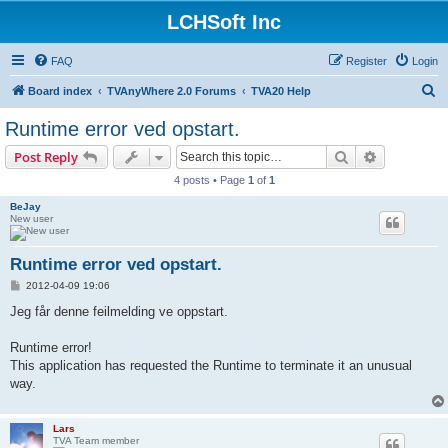
LCHSoft Inc
FAQ
Register
Login
S
Board index
TVAnyWhere 2.0 Forums
TVA20 Help
e
Runtime error ved opstart.
a
Search
Advanced s
Post Reply
r
4 posts • Page
1
of
1
c
BeJay
h
New user
Runtime error ved opstart.
P
2012-04-09 19:06
o
s
Jeg får denne feilmelding ve oppstart.
t
Runtime error!
This application has requested the Runtime to terminate it an unusual
way.
Lars
TVA Team member