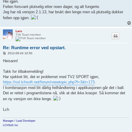
s
Hei igjen.
t
Feilen forsvant plutselig etter noen dager, og alt fungerte.
Jeg har nå versjon 2.1.13, har brukt den lenge men så plutselig dukker
feilen opp igjen.
Lars
TVA Team member
Re: Runtime error ved opstart.
P
2012-09-24 10:50
o
s
Heisann!
t
Takk for tilbakemelding!
Har sjekket litt, det er problemet med TV2 SPORT igjen,
https://ssl.lchsoft.net/forum/viewtopic.php?f=3&t=173
.
I kombinasjon med litt dårlig feilhåndtering i applikasjonen går det i ball.
Det er rettet i programlistene nå, slik at det ikke krasjer. Så kommer det
en ny versjon om ikke lenge.
Lch
Manager / Lead Developer
LCHSoft Inc