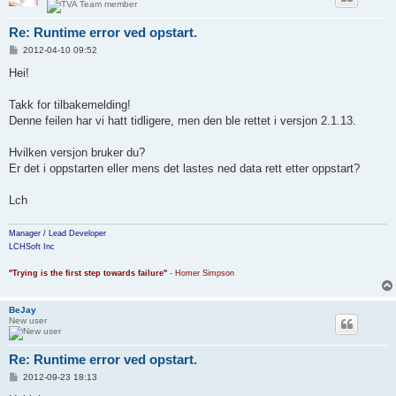
Re: Runtime error ved opstart.
P
2012-04-10 09:52
o
s
Hei!
t
Takk for tilbakemelding!
Denne feilen har vi hatt tidligere, men den ble rettet i versjon 2.1.13.
Hvilken versjon bruker du?
Er det i oppstarten eller mens det lastes ned data rett etter oppstart?
Lch
Manager / Lead Developer
LCHSoft Inc
"Trying is the first step towards failure"
- Homer Simpson
BeJay
New user
Re: Runtime error ved opstart.
P
2012-09-23 18:13
o