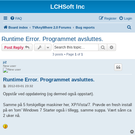
LCHSoft Inc
FAQ
Register
Login
S
Board index
TVAnyWhere 2.0 Forums
Bug reports
e
Runtime Error. Programmet avsluttes.
a
Search
Advanced s
Post Reply
r
3 posts • Page
1
of
1
c
jiZ
h
New user
Runtime Error. Programmet avsluttes.
P
2012-03-01 23:32
o
s
Oppstår ved oppdatering (og dermed også oppstart).
t
Samme på 5 forskjellige maskiner her, XP/Vista/7. Prøvde en fresh install
på en 'tom' Windows 7 Starter også i tillegg, samme suppa. Vært sånn ca
2 uker nå.