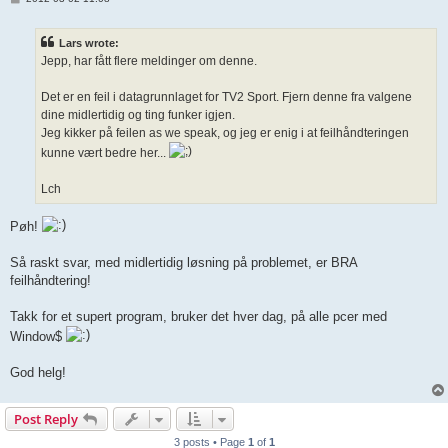
o
s
t
Lars wrote:
Jepp, har fått flere meldinger om denne.
Det er en feil i datagrunnlaget for TV2 Sport. Fjern denne fra valgene
dine midlertidig og ting funker igjen.
Jeg kikker på feilen as we speak, og jeg er enig i at feilhåndteringen
kunne vært bedre her...
Lch
Pøh!
Så raskt svar, med midlertidig løsning på problemet, er BRA
feilhåndtering!
Takk for et supert program, bruker det hver dag, på alle pcer med
Window$
God helg!
Post Reply
3 posts • Page
1
of
1