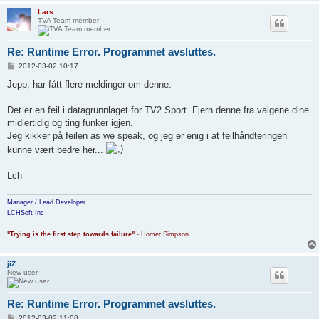
Lars
TVA Team member
Re: Runtime Error. Programmet avsluttes.
P
2012-03-02 10:17
o
s
Jepp, har fått flere meldinger om denne.
t
Det er en feil i datagrunnlaget for TV2 Sport. Fjern denne fra valgene dine
midlertidig og ting funker igjen.
Jeg kikker på feilen as we speak, og jeg er enig i at feilhåndteringen
kunne vært bedre her...
Lch
Manager / Lead Developer
LCHSoft Inc
"Trying is the first step towards failure"
- Homer Simpson
jiZ
New user
Re: Runtime Error. Programmet avsluttes.
P
2012-03-02 11:08