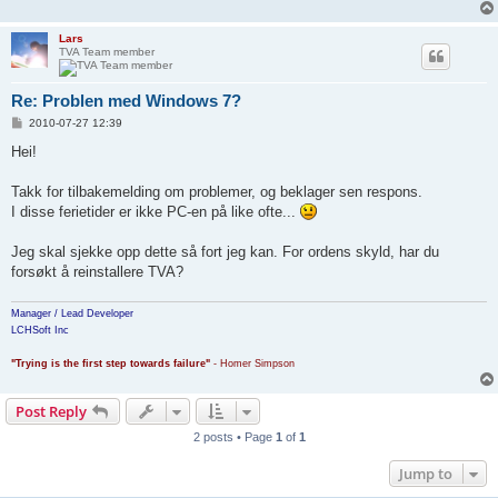
Lars
TVA Team member
Re: Problen med Windows 7?
P
2010-07-27 12:39
o
s
Hei!
t
Takk for tilbakemelding om problemer, og beklager sen respons.
I disse ferietider er ikke PC-en på like ofte...
Jeg skal sjekke opp dette så fort jeg kan. For ordens skyld, har du
forsøkt å reinstallere TVA?
Manager / Lead Developer
LCHSoft Inc
"Trying is the first step towards failure"
- Homer Simpson
Post Reply
2 posts • Page
1
of
1
Jump to