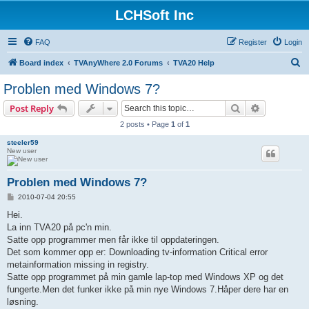
LCHSoft Inc
FAQ
Register
Login
S
Board index
TVAnyWhere 2.0 Forums
TVA20 Help
e
Problen med Windows 7?
a
Search
Advanced s
Post Reply
r
2 posts • Page
1
of
1
c
steeler59
h
New user
Problen med Windows 7?
P
2010-07-04 20:55
o
s
Hei.
t
La inn TVA20 på pc'n min.
Satte opp programmer men får ikke til oppdateringen.
Det som kommer opp er: Downloading tv-information Critical error
metainformation missing in registry.
Satte opp programmet på min gamle lap-top med Windows XP og det
fungerte.Men det funker ikke på min nye Windows 7.Håper dere har en
løsning.