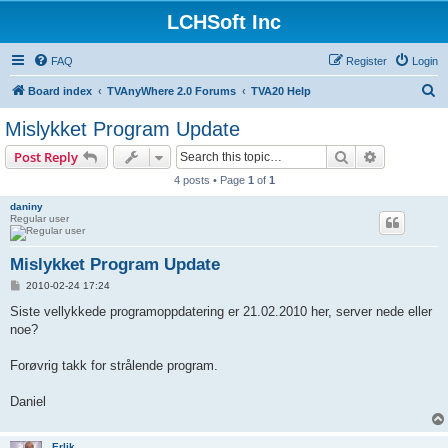
LCHSoft Inc
FAQ
Register
Login
S
Board index
TVAnyWhere 2.0 Forums
TVA20 Help
e
Mislykket Program Update
a
Search
Advanced s
Post Reply
r
4 posts • Page
1
of
1
c
daniny
h
Regular user
Mislykket Program Update
P
2010-02-24 17:24
o
s
Siste vellykkede programoppdatering er 21.02.2010 her, server nede eller
t
noe?
Forøvrig takk for strålende program.
Daniel
Erlik