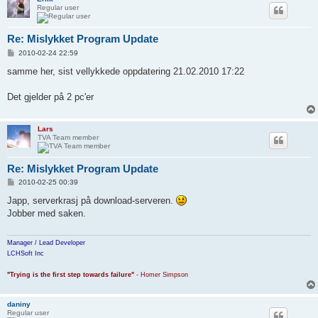
Regular user
Re: Mislykket Program Update
P
2010-02-24 22:59
o
s
samme her, sist vellykkede oppdatering 21.02.2010 17:22
t
Det gjelder på 2 pc'er
Lars
TVA Team member
Re: Mislykket Program Update
P
2010-02-25 00:39
o
s
Japp, serverkrasj på download-serveren.
t
Jobber med saken.
Manager / Lead Developer
LCHSoft Inc
"Trying is the first step towards failure"
- Homer Simpson
daniny
Regular user