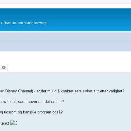
CHSoft Inc and related software.
earch
Advanced search
: Disney Channel) - er det mulig å konkretisere søket sitt etter varighet?
ew feltet, samt cover om det er film?
ri og tidsrom og kanskje program også?
e tenkt