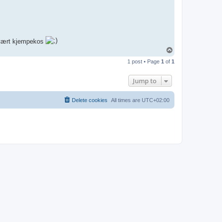
e vært kjempekos
T
o
1 post • Page
1
of
1
p
Jump to
Delete cookies
All times are
UTC+02:00