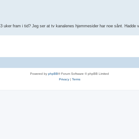
il 2-3 uker fram i tid? Jeg ser at tv kanalenes hjemmesider har noe sånt. Hadd
Powered by
phpBB
® Forum Software © phpBB Limited
Privacy
|
Terms