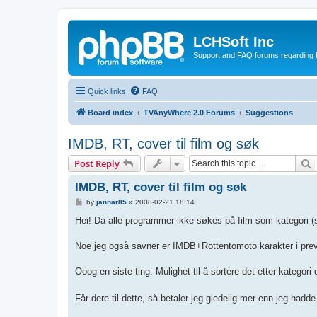
LCHSoft Inc
Support and FAQ forums regarding L
Quick links
FAQ
Board index
TVAnyWhere 2.0 Forums
Suggestions
IMDB, RT, cover til film og søk
S
Post Reply
IMDB, RT, cover til film og søk
P
by
jannar85
»
2008-02-21 18:14
o
s
Hei! Da alle programmer ikke søkes på film som kategori (se
t
Noe jeg også savner er IMDB+Rottentomoto karakter i previ
Ooog en siste ting: Mulighet til å sortere det etter katego
Får dere til dette, så betaler jeg gledelig mer enn jeg hadd