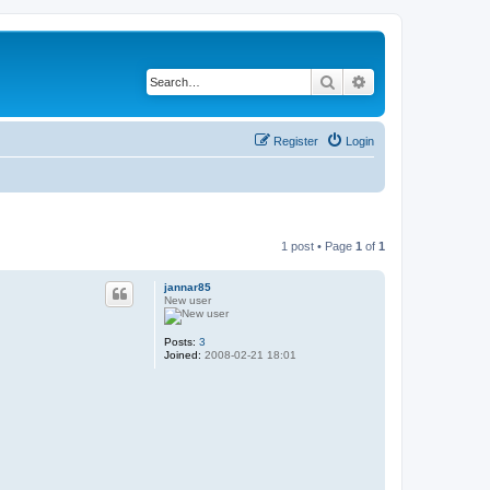
Search
Advanced search
Register
Login
1 post • Page
1
of
1
jannar85
New user
Posts:
3
Joined:
2008-02-21 18:01