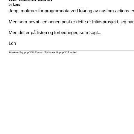
by
Lars
Jepp, makroer for programdata ved kjøring av custom actions er 
Men som nevnt i en annen post er dette er fritidsprosjekt, jeg har 
Men det er på listen og forbedringer, som sagt...
Lch
Powered by
phpBB
® Forum Software © phpBB Limited