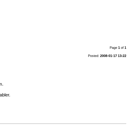
Page
1
of
1
Posted:
2008-01-17 13:22
m.
abler.