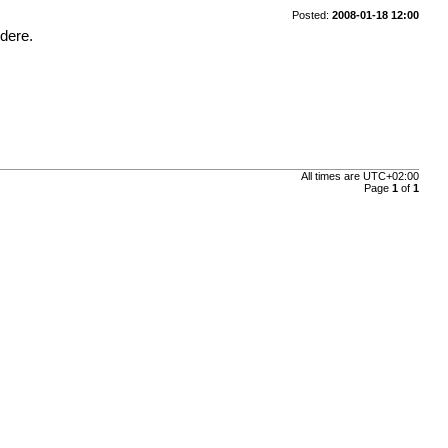
Posted:
2008-01-18 12:00
idere.
All times are
UTC+02:00
Page
1
of
1