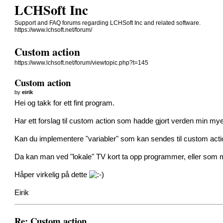
LCHSoft Inc
Support and FAQ forums regarding LCHSoft Inc and related software.
https://www.lchsoft.net/forum/
Custom action
https://www.lchsoft.net/forum/viewtopic.php?t=145
Custom action
by
eirik
Hei og takk for ett fint program.
Har ett forslag til custom action som hadde gjort verden min m
Kan du implementere "variabler" som kan sendes til custom actio
Da kan man ved "lokale" TV kort ta opp programmer, eller som mitt
Håper virkelig på dette
Eirik
Re: Custom action