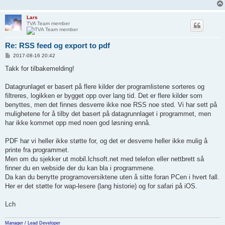
Lars
TVA Team member
Re: RSS feed og export to pdf
P
2017-08-16 20:42
o
s
Takk for tilbakemelding!
t
Datagrunlaget er basert på flere kilder der programlistene sorteres og
filtreres, logikken er bygget opp over lang tid. Det er flere kilder som
benyttes, men det finnes desverre ikke noe RSS noe sted. Vi har sett på
mulighetene for å tilby det basert på datagrunnlaget i programmet, men
har ikke kommet opp med noen god løsning ennå.
PDF har vi heller ikke støtte for, og det er desverre heller ikke mulig å
printe fra programmet.
Men om du sjekker ut mobil.lchsoft.net med telefon eller nettbrett så
finner du en webside der du kan bla i programmene.
Da kan du benytte programoversiktene uten å sitte foran PCen i hvert fall.
Her er det støtte for wap-lesere (lang historie) og for safari på iOS.
Lch
Manager / Lead Developer