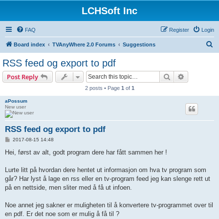
LCHSoft Inc
FAQ
Register
Login
S
Board index
TVAnyWhere 2.0 Forums
Suggestions
e
RSS feed og export to pdf
a
Search
Advanced s
Post Reply
r
2 posts • Page
1
of
1
c
aPossum
h
New user
RSS feed og export to pdf
P
2017-08-15 14:48
o
s
Hei, først av alt, godt program dere har fått sammen her !
t
Lurte litt på hvordan dere hentet ut informasjon om hva tv program som
går? Har lyst å lage en rss eller en tv-program feed jeg kan slenge rett ut
på en nettside, men sliter med å få ut infoen.
Noe annet jeg sakner er muligheten til å konvertere tv-programmet over til
en pdf. Er det noe som er mulig å få til ?