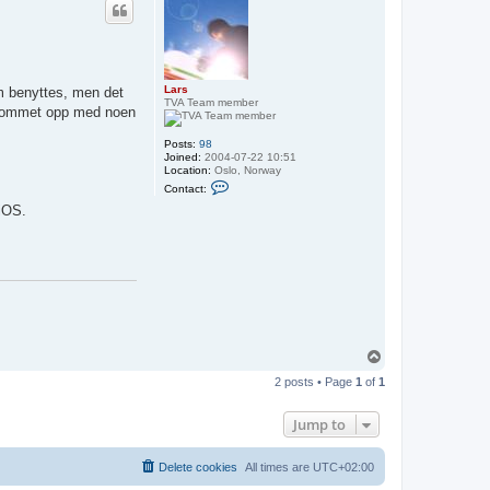
Lars
som benyttes, men det
TVA Team member
e kommet opp med noen
Posts:
98
Joined:
2004-07-22 10:51
Location:
Oslo, Norway
C
Contact:
o
n
 iOS.
t
a
c
t
L
a
r
s
T
o
2 posts • Page
1
of
1
p
Jump to
Delete cookies
All times are
UTC+02:00