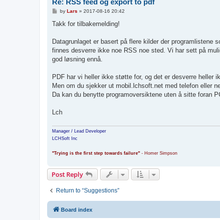
Re: RSS feed og export to pdf
P
by
Lars
»
2017-08-16 20:42
o
s
Takk for tilbakemelding!
t
Datagrunlaget er basert på flere kilder der programlistene s
finnes desverre ikke noe RSS noe sted. Vi har sett på mul
god løsning ennå.
PDF har vi heller ikke støtte for, og det er desverre heller 
Men om du sjekker ut mobil.lchsoft.net med telefon eller n
Da kan du benytte programoversiktene uten å sitte foran PCen
Lch
Manager / Lead Developer
LCHSoft Inc
"Trying is the first step towards failure"
- Homer Simpson
Post Reply
Return to “Suggestions”
Board index