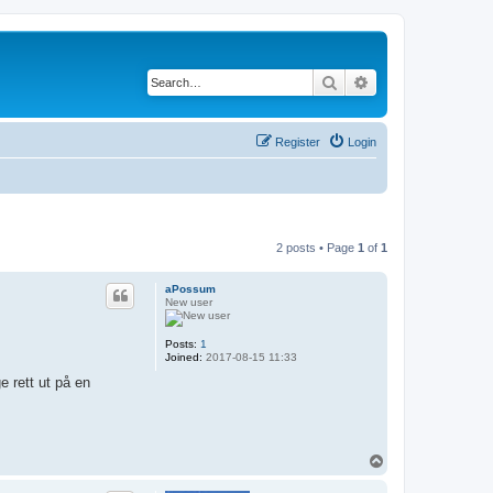
Search
Advanced search
Register
Login
2 posts • Page
1
of
1
aPossum
New user
Posts:
1
Joined:
2017-08-15 11:33
e rett ut på en
T
o
p