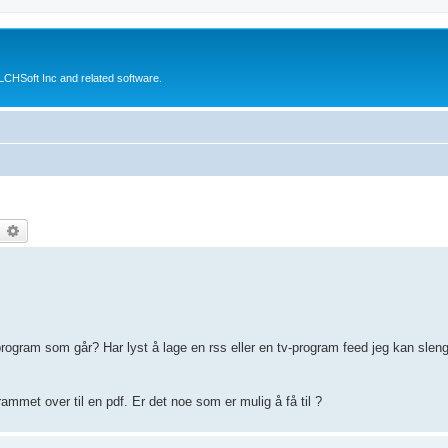
CHSoft Inc and related software.
earch
Advanced search
program som går? Har lyst å lage en rss eller en tv-program feed jeg kan sleng
ammet over til en pdf. Er det noe som er mulig å få til ?