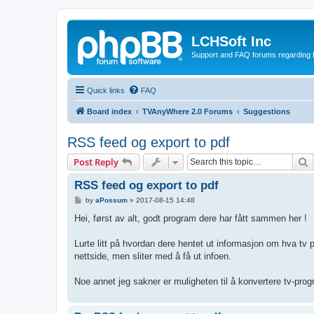
LCHSoft Inc
Support and FAQ forums regarding L
Quick links
FAQ
Board index
TVAnyWhere 2.0 Forums
Suggestions
RSS feed og export to pdf
S
Post Reply
RSS feed og export to pdf
P
by
aPossum
»
2017-08-15 14:48
o
s
Hei, først av alt, godt program dere har fått sammen her !
t
Lurte litt på hvordan dere hentet ut informasjon om hva tv 
nettside, men sliter med å få ut infoen.
Noe annet jeg sakner er muligheten til å konvertere tv-progr