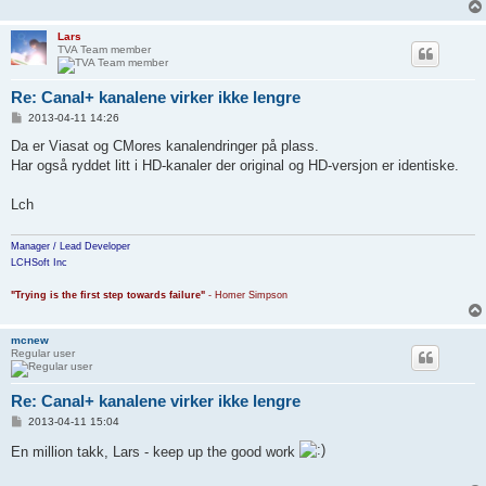
Lars
TVA Team member
Re: Canal+ kanalene virker ikke lengre
P
2013-04-11 14:26
o
s
Da er Viasat og CMores kanalendringer på plass.
t
Har også ryddet litt i HD-kanaler der original og HD-versjon er identiske.
Lch
Manager / Lead Developer
LCHSoft Inc
"Trying is the first step towards failure"
- Homer Simpson
mcnew
Regular user
Re: Canal+ kanalene virker ikke lengre
P
2013-04-11 15:04
o
s
En million takk, Lars - keep up the good work
t