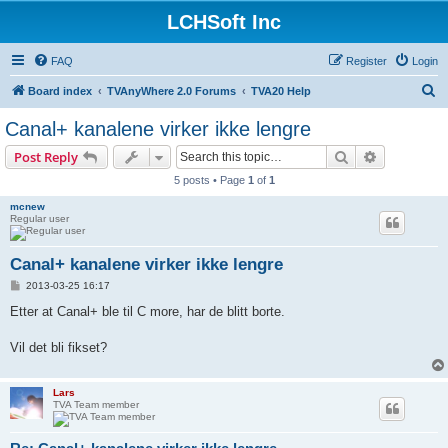
LCHSoft Inc
FAQ
Register
Login
S
Board index
TVAnyWhere 2.0 Forums
TVA20 Help
e
Canal+ kanalene virker ikke lengre
a
Search
Advanced s
Post Reply
r
5 posts • Page
1
of
1
c
mcnew
h
Regular user
Canal+ kanalene virker ikke lengre
P
2013-03-25 16:17
o
s
Etter at Canal+ ble til C more, har de blitt borte.
t
Vil det bli fikset?
Lars
TVA Team member