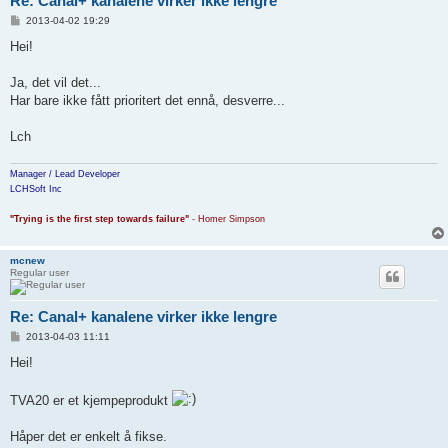
Re: Canal+ kanalene virker ikke lengre
P
2013-04-02 19:29
o
s
Hei!
t
Ja, det vil det...
Har bare ikke fått prioritert det ennå, desverre...
Lch
Manager / Lead Developer
LCHSoft Inc
"Trying is the first step towards failure"
- Homer Simpson
mcnew
Regular user
Re: Canal+ kanalene virker ikke lengre
P
2013-04-03 11:11
o
s
Hei!
t
TVA20 er et kjempeprodukt
Håper det er enkelt å fikse.