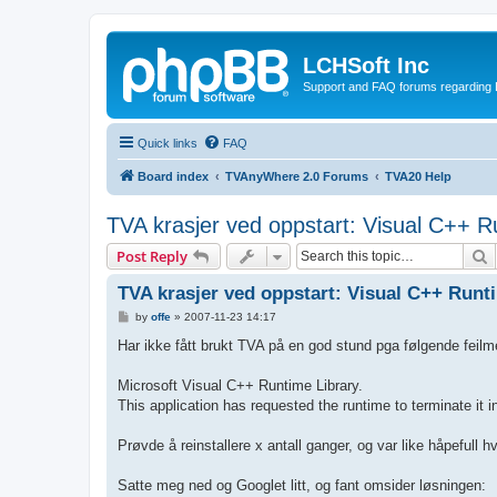
LCHSoft Inc
Support and FAQ forums regarding L
Quick links
FAQ
Board index
TVAnyWhere 2.0 Forums
TVA20 Help
TVA krasjer ved oppstart: Visual C++ R
S
Post Reply
TVA krasjer ved oppstart: Visual C++ Runt
P
by
offe
»
2007-11-23 14:17
o
s
Har ikke fått brukt TVA på en god stund pga følgende feilm
t
Microsoft Visual C++ Runtime Library.
This application has requested the runtime to terminate it 
Prøvde å reinstallere x antall ganger, og var like håpefull 
Satte meg ned og Googlet litt, og fant omsider løsningen: