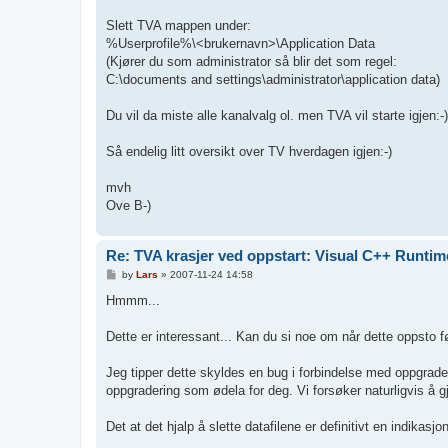
Slett TVA mappen under:
%Userprofile%\<brukernavn>\Application Data
(Kjører du som administrator så blir det som regel:
C:\documents and settings\administrator\application data)
Du vil da miste alle kanalvalg ol. men TVA vil starte igjen:-)
Så endelig litt oversikt over TV hverdagen igjen:-)
mvh
Ove B-)
Re: TVA krasjer ved oppstart: Visual C++ Runtim
P
by
Lars
»
2007-11-24 14:58
o
s
Hmmm...
t
Dette er interessant... Kan du si noe om når dette oppsto 
Jeg tipper dette skyldes en bug i forbindelse med oppgraderi
oppgradering som ødela for deg. Vi forsøker naturligvis å g
Det at det hjalp å slette datafilene er definitivt en indikasj