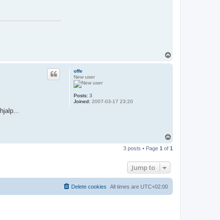
t
a
c
t
L
a
r
s
T
o
p
offe
New user
Posts:
3
Joined:
2007-03-17 23:20
jalp...
T
o
3 posts • Page
1
of
1
p
Jump to
Delete cookies
All times are
UTC+02:00