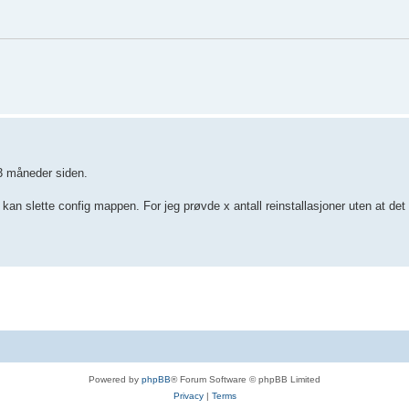
a 3 måneder siden.
kan slette config mappen. For jeg prøvde x antall reinstallasjoner uten at det h
Powered by
phpBB
® Forum Software © phpBB Limited
Privacy
|
Terms