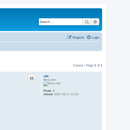
Search
Advanced search
Register
Login
3 posts • Page
1
of
1
offe
New user
Posts:
3
Joined:
2007-03-17 23:20