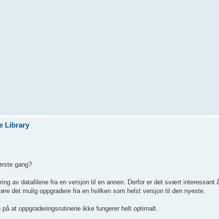
e Library
første gang?
ng av datafilene fra en versjon til en annen. Derfor er det svært interessant å
jøre det mulig oppgradere fra en hvilken som helst versjon til den nyeste.
on på at oppgraderingsrutinene ikke fungerer helt optimalt.