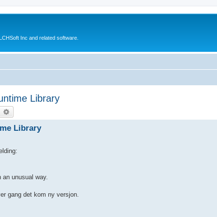
CHSoft Inc and related software.
untime Library
earch
Advanced search
ime Library
elding:
in an unusual way.
hver gang det kom ny versjon.