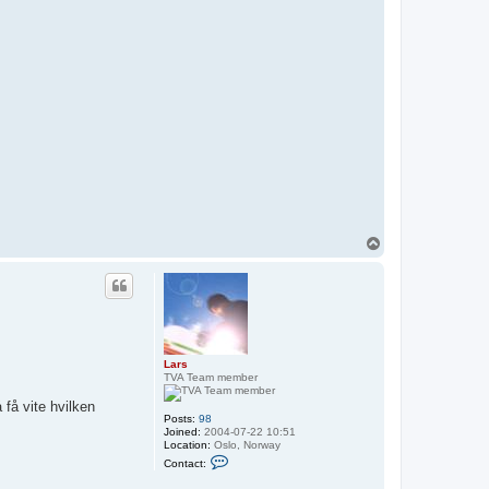
T
o
p
Lars
TVA Team member
 få vite hvilken
Posts:
98
Joined:
2004-07-22 10:51
Location:
Oslo, Norway
C
Contact:
o
n