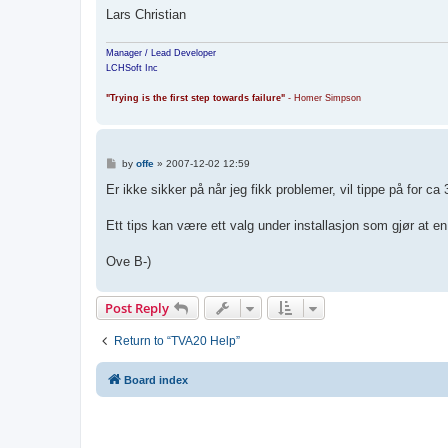
Lars Christian
Manager / Lead Developer
LCHSoft Inc
"Trying is the first step towards failure"
- Homer Simpson
P
by
offe
»
2007-12-02 12:59
o
s
Er ikke sikker på når jeg fikk problemer, vil tippe på for c
t
Ett tips kan være ett valg under installasjon som gjør at en 
Ove B-)
Post Reply
Return to “TVA20 Help”
Board index