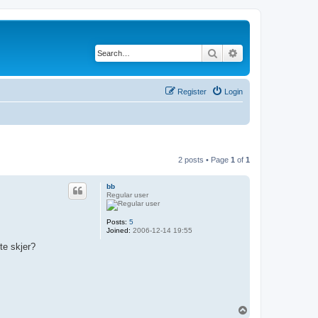
Search
Advanced search
Register
Login
2 posts • Page
1
of
1
bb
Regular user
Posts:
5
Joined:
2006-12-14 19:55
te skjer?
T