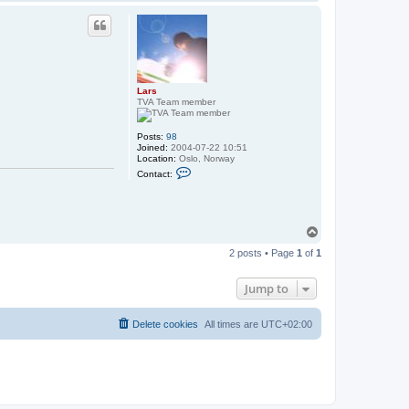
o
p
Lars
TVA Team member
Posts:
98
Joined:
2004-07-22 10:51
Location:
Oslo, Norway
C
Contact:
o
n
t
a
c
T
t
o
L
2 posts • Page
1
of
1
p
a
r
s
Jump to
Delete cookies
All times are
UTC+02:00