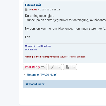
Fikset nå!
P
by
Lars
»
2007-03-24 18:13
o
s
Da er ting oppe igjen.
t
Trøbbel på en server jeg bruker for datalagring, av båndbr
Ny versjon komme rom ikke lenge, men ingen store nye fea
Lch
Manager / Lead Developer
LCHSoft Inc
"Trying is the first step towards failure"
- Homer Simpson
Post Reply
Return to “TVA20 Help”
Board index