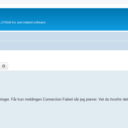
CHSoft Inc and related software.
earch
Advanced search
ringer. Får kun meldingen Connection Failed når jeg prøver. Vet du hvorfor det