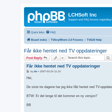
LCHSoft Inc
Support and FAQ forums regarding L
Quick links
FAQ
Board index
TVAnyWhere 2.0 Forums
TVA20 Help
Får ikke hentet ned TV oppdateringer
S
Post Reply
Får ikke hentet ned TV oppdateringer
P
by
bb
»
2007-03-24 11:10
o
s
Hei,
t
De siste tre dagene har jeg ikke fått hentet ned TV-oppdate
BTW: Er det lenge til det kommer en ny versjon?
BB