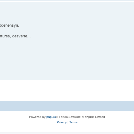
eddehensyn.
tures, desverre...
Powered by
phpBB
® Forum Software © phpBB Limited
Privacy
|
Terms