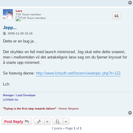
Lars
TVA Team member
Jepp...
P
2006-11-29 10:16
o
s
Dette er en bug ja...
t
Det skyldes en feil med launch minimized. Jeg skal rette dette snarest,
men i mellomtiden vil det antakeligvis løse seg om du fjerner krysset for
å starte opp minimert.
Se forøvrig denne:
http://www.lchsoft.net/forum/viewtopic.php?t=122
Lch
Manager / Lead Developer
LCHSoft Inc
"Trying is the first step towards failure"
- Homer Simpson
Post Reply
2 posts • Page
1
of
1