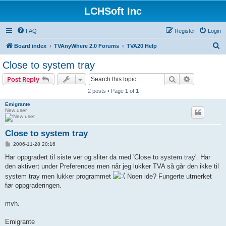
LCHSoft Inc
FAQ
Register
Login
S
Board index
TVAnyWhere 2.0 Forums
TVA20 Help
e
Close to system tray
a
Search
Advanced s
Post Reply
r
2 posts • Page
1
of
1
c
Emigrante
h
New user
Close to system tray
P
2006-11-28 20:16
o
s
Har oppgradert til siste ver og sliter da med 'Close to system tray'. Har
t
den aktivert under Preferences men når jeg lukker TVA så går den ikke til
system tray men lukker programmet
Noen ide? Fungerte utmerket
før oppgraderingen.
mvh.
Emigrante