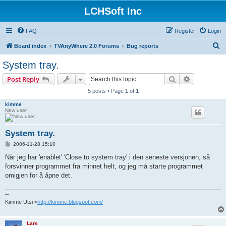
LCHSoft Inc
FAQ
Register
Login
S
Board index
TVAnyWhere 2.0 Forums
Bug reports
e
System tray.
a
Search
Advanced s
Post Reply
r
5 posts • Page
1
of
1
c
kimme
h
New user
System tray.
P
2006-11-28 15:10
o
s
Når jeg har 'enablet' 'Close to system tray' i den seneste versjonen, så
t
forsvinner programmet fra minnet helt, og jeg må starte programmet
omigjen for å åpne det.
--
Kimme Utsi <
http://kimme.blogspot.com/
Lars