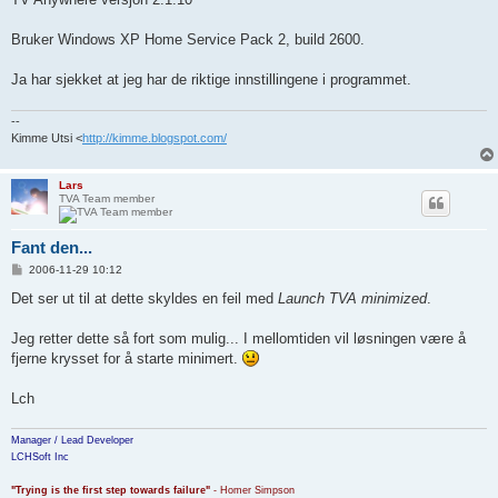
t
Bruker Windows XP Home Service Pack 2, build 2600.
Ja har sjekket at jeg har de riktige innstillingene i programmet.
--
Kimme Utsi <
http://kimme.blogspot.com/
Lars
TVA Team member
Fant den...
P
2006-11-29 10:12
o
s
Det ser ut til at dette skyldes en feil med
Launch TVA minimized
.
t
Jeg retter dette så fort som mulig... I mellomtiden vil løsningen være å
fjerne krysset for å starte minimert.
Lch
Manager / Lead Developer
LCHSoft Inc
"Trying is the first step towards failure"
- Homer Simpson