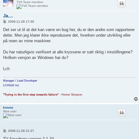
TVA Team member
Ja....
P
2006-11-28 17:00
o
s
Det ser ut til at det kan være en bug her, du er den andre som rapporterer
t
dette. Men jeg klarer ikke reprodusere det, hverken under utvikling eller
på noen av mine maskiner.
Du har naturligvis verifisert at alle kryssene er satt riktig i innstillingene?
Hvilken versjon av Windows har du?
Lch
Manager / Lead Developer
LCHSoft Inc
"Trying is the first step towards failure"
- Homer Simpson
kimme
New user
P
2006-11-28 21:27
o
s
TV Anywhere versjon 2.1.10