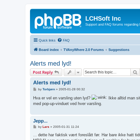
LCHSoft Inc
Support and FAQ forums regarding L
Quick links
FAQ
Board index
TVAnyWhere 2.0 Forums
Suggestions
Alerts med lyd!
S
Post Reply
Alerts med lyd!
P
by
Torbjørn
»
2005-01-28 00:32
o
s
Hva er vel en varsling uten lyd?
Ikke alltid man s
t
med pop-up-vinduet ved hver varsling.
Jepp...
P
by
Lars
»
2005-01-31 11:24
o
s
... dette har faktisk vært foreslått før. Har bare ikke hatt 
t