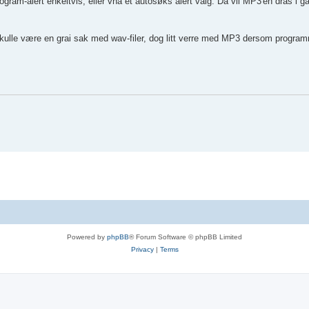
ram-alert enkeltvis, eller vha et autosøks alert valg. Da vil MP3'en dras i ga
e. Skulle være en grai sak med wav-filer, dog litt verre med MP3 dersom progra
Powered by
phpBB
® Forum Software © phpBB Limited
Privacy
|
Terms