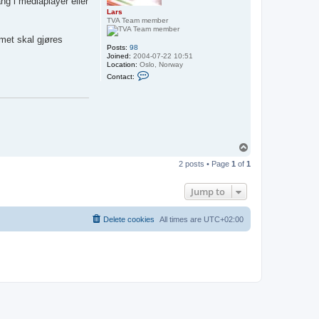
ng i mediaplayer eller
Lars
TVA Team member
mmet skal gjøres
Posts:
98
Joined:
2004-07-22 10:51
Location:
Oslo, Norway
C
Contact:
o
n
t
a
c
t
L
a
T
r
o
s
2 posts • Page
1
of
1
p
Jump to
Delete cookies
All times are
UTC+02:00