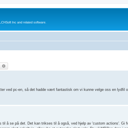
CHSoft Inc and related software.
earch
Advanced search
itter ved pc-en, så det hadde vært fantastisk om vi kunne velge oss en lydfi
tids til å se på det. Det kan trikses til å også, ved hjelp av 'custom actions'. G