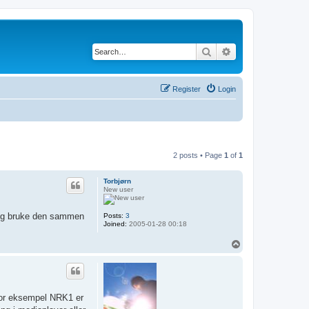
Search
Advanced search
Register
Login
2 posts • Page
1
of
1
Torbjørn
New user
l og bruke den sammen
Posts:
3
Joined:
2005-01-28 00:18
T
o
p
i for eksempel NRK1 er