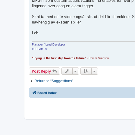
MP3-fil som custom action. Actions må enables for hver prog
lingende hver gang en alarm trigger.
Skal ta med dette videre også, slik at det blir litt enkler
uavhengig av ekstern spiller.
Lch
Manager / Lead Developer
LCHSoft Inc
"Trying is the first step towards failure"
- Homer Simpson
Post Reply
Return to “Suggestions”
Board index