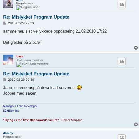
Regular user
Re: Mislykket Program Update
P
2010-02-24 22:59
o
s
samme her, sist vellykkede oppdatering 21.02.2010 17:22
t
Det gjelder på 2 pc'er
Lars
TVA Team member
Re: Mislykket Program Update
P
2010-02-25 00:39
o
s
Japp, serverkrasj på download-serveren.
t
Jobber med saken.
Manager / Lead Developer
LCHSoft Inc
"Trying is the first step towards failure"
- Homer Simpson
daniny
Regular user