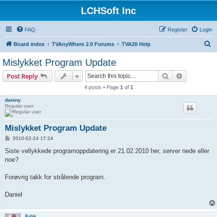
LCHSoft Inc
FAQ
Register
Login
S
Board index
TVAnyWhere 2.0 Forums
TVA20 Help
e
Mislykket Program Update
a
Search
Advanced s
Post Reply
r
4 posts • Page
1
of
1
c
daniny
h
Regular user
Mislykket Program Update
P
2010-02-24 17:24
o
s
Siste vellykkede programoppdatering er 21.02.2010 her, server nede eller
t
noe?
Forøvrig takk for strålende program.
Daniel
Erlik