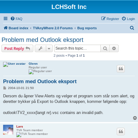
LCHSoft Inc
FAQ
Register
Login
S
Board index
TVAnyWhere 2.0 Forums
Bug reports
e
Problem med Outlook eksport
a
Search
Advanced s
Post Reply
r
2 posts • Page
1
of
1
c
Glenn
h
Regular user
Problem med Outlook eksport
P
2004-10-01 21:50
o
s
Dersom du åpner View Alerts og velger et program som står som alert, og
t
deretter trykker på Export to Outlook knappen, kommer følgende opp:
outlook\TV2_xxxx(langt nr).vsc contains an invalid path.
Lars
TVA Team member