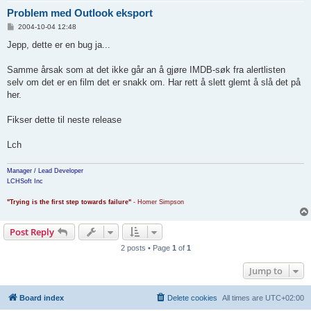
Problem med Outlook eksport
P
2004-10-04 12:48
o
s
Jepp, dette er en bug ja...
t
Samme årsak som at det ikke går an å gjøre IMDB-søk fra alertlisten
selv om det er en film det er snakk om. Har rett å slett glemt å slå det på
her.
Fikser dette til neste release
Lch
Manager / Lead Developer
LCHSoft Inc
"Trying is the first step towards failure"
- Homer Simpson
Post Reply
2 posts • Page
1
of
1
Jump to
Board index
Delete cookies
All times are
UTC+02:00