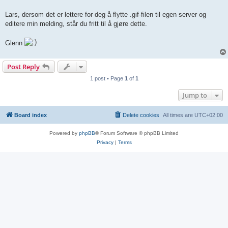
Lars, dersom det er lettere for deg å flytte .gif-filen til egen server og
editere min melding, står du fritt til å gjøre dette.
Glenn
Post Reply
1 post • Page
1
of
1
Jump to
Board index
Delete cookies
All times are
UTC+02:00
Powered by
phpBB
® Forum Software © phpBB Limited
Privacy
|
Terms