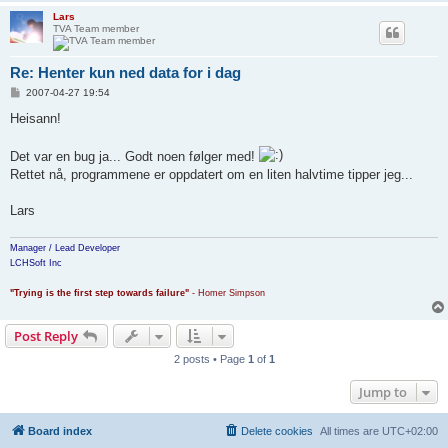
Lars
TVA Team member
Re: Henter kun ned data for i dag
P
2007-04-27 19:54
o
s
Heisann!
t
Det var en bug ja... Godt noen følger med!
Rettet nå, programmene er oppdatert om en liten halvtime tipper jeg...
Lars
Manager / Lead Developer
LCHSoft Inc
"Trying is the first step towards failure"
- Homer Simpson
Post Reply
2 posts • Page
1
of
1
Jump to
Board index
Delete cookies
All times are
UTC+02:00