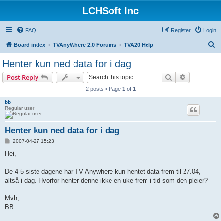
LCHSoft Inc
FAQ
Register
Login
S
Board index
TVAnyWhere 2.0 Forums
TVA20 Help
e
Henter kun ned data for i dag
a
Search
Advanced s
Post Reply
r
2 posts • Page
1
of
1
c
bb
h
Regular user
Henter kun ned data for i dag
P
2007-04-27 15:23
o
s
Hei,
t
De 4-5 siste dagene har TV Anywhere kun hentet data frem til 27.04,
altså i dag. Hvorfor henter denne ikke en uke frem i tid som den pleier?
Mvh,
BB