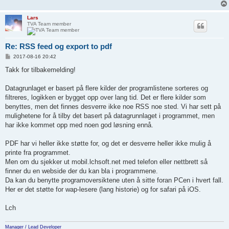
Lars
TVA Team member
Re: RSS feed og export to pdf
P
2017-08-16 20:42
o
s
Takk for tilbakemelding!
t
Datagrunlaget er basert på flere kilder der programlistene sorteres og
filtreres, logikken er bygget opp over lang tid. Det er flere kilder som
benyttes, men det finnes desverre ikke noe RSS noe sted. Vi har sett på
mulighetene for å tilby det basert på datagrunnlaget i programmet, men
har ikke kommet opp med noen god løsning ennå.
PDF har vi heller ikke støtte for, og det er desverre heller ikke mulig å
printe fra programmet.
Men om du sjekker ut mobil.lchsoft.net med telefon eller nettbrett så
finner du en webside der du kan bla i programmene.
Da kan du benytte programoversiktene uten å sitte foran PCen i hvert fall.
Her er det støtte for wap-lesere (lang historie) og for safari på iOS.
Lch
Manager / Lead Developer