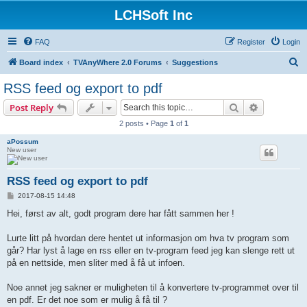
LCHSoft Inc
FAQ
Register
Login
S
Board index
TVAnyWhere 2.0 Forums
Suggestions
e
RSS feed og export to pdf
a
Search
Advanced s
Post Reply
r
2 posts • Page
1
of
1
c
aPossum
h
New user
RSS feed og export to pdf
P
2017-08-15 14:48
o
s
Hei, først av alt, godt program dere har fått sammen her !
t
Lurte litt på hvordan dere hentet ut informasjon om hva tv program som
går? Har lyst å lage en rss eller en tv-program feed jeg kan slenge rett ut
på en nettside, men sliter med å få ut infoen.
Noe annet jeg sakner er muligheten til å konvertere tv-programmet over til
en pdf. Er det noe som er mulig å få til ?