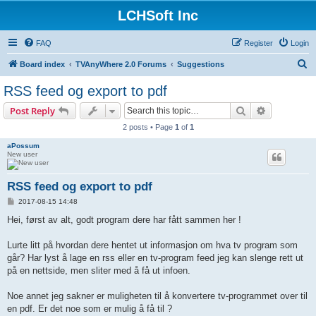
LCHSoft Inc
FAQ
Register
Login
S
Board index
TVAnyWhere 2.0 Forums
Suggestions
e
RSS feed og export to pdf
a
Search
Advanced s
Post Reply
r
2 posts • Page
1
of
1
c
aPossum
h
New user
RSS feed og export to pdf
P
2017-08-15 14:48
o
s
Hei, først av alt, godt program dere har fått sammen her !
t
Lurte litt på hvordan dere hentet ut informasjon om hva tv program som
går? Har lyst å lage en rss eller en tv-program feed jeg kan slenge rett ut
på en nettside, men sliter med å få ut infoen.
Noe annet jeg sakner er muligheten til å konvertere tv-programmet over til
en pdf. Er det noe som er mulig å få til ?