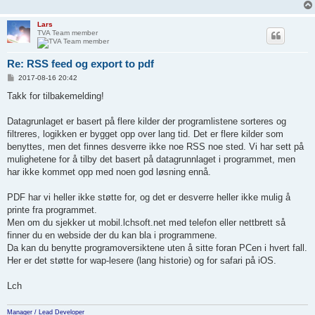
Lars
TVA Team member
Re: RSS feed og export to pdf
P
2017-08-16 20:42
o
s
Takk for tilbakemelding!
t
Datagrunlaget er basert på flere kilder der programlistene sorteres og
filtreres, logikken er bygget opp over lang tid. Det er flere kilder som
benyttes, men det finnes desverre ikke noe RSS noe sted. Vi har sett på
mulighetene for å tilby det basert på datagrunnlaget i programmet, men
har ikke kommet opp med noen god løsning ennå.
PDF har vi heller ikke støtte for, og det er desverre heller ikke mulig å
printe fra programmet.
Men om du sjekker ut mobil.lchsoft.net med telefon eller nettbrett så
finner du en webside der du kan bla i programmene.
Da kan du benytte programoversiktene uten å sitte foran PCen i hvert fall.
Her er det støtte for wap-lesere (lang historie) og for safari på iOS.
Lch
Manager / Lead Developer