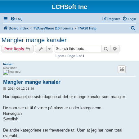
LCHSoft Inc
FAQ
Register
Login
S
Board index
TVAnyWhere 2.0 Forums
TVA20 Help
e
Mangler mange kanaler
a
Search
Advanced s
Post Reply
r
1 post • Page
1
of
1
c
heiner
h
New user
Mangler mange kanaler
P
2014-09-12 23:49
o
s
Har oppdaget de siste dagene at det er mange kanaler som mangler.
t
De som ser ut til å være på plass er under kategoriene:
Norwegian
Swedish
De andre kategoriene ser fraværende ut. Uten at jeg har noen total
oversikt.