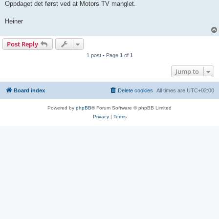
Oppdaget det først ved at Motors TV manglet.
Heiner
Post Reply
1 post • Page
1
of
1
Jump to
Board index
Delete cookies
All times are
UTC+02:00
Powered by
phpBB
® Forum Software © phpBB Limited
Privacy
|
Terms