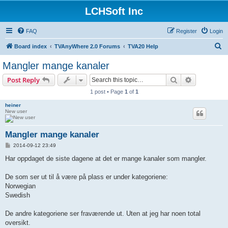
LCHSoft Inc
FAQ
Register
Login
S
Board index
TVAnyWhere 2.0 Forums
TVA20 Help
e
Mangler mange kanaler
a
Search
Advanced s
Post Reply
r
1 post • Page
1
of
1
c
heiner
h
New user
Mangler mange kanaler
P
2014-09-12 23:49
o
s
Har oppdaget de siste dagene at det er mange kanaler som mangler.
t
De som ser ut til å være på plass er under kategoriene:
Norwegian
Swedish
De andre kategoriene ser fraværende ut. Uten at jeg har noen total
oversikt.