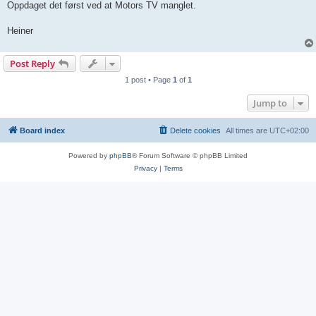
Oppdaget det først ved at Motors TV manglet.
Heiner
Post Reply
1 post • Page
1
of
1
Jump to
Board index
Delete cookies
All times are
UTC+02:00
Powered by
phpBB
® Forum Software © phpBB Limited
Privacy
|
Terms