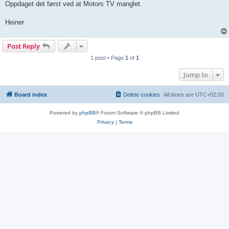
Oppdaget det først ved at Motors TV manglet.
Heiner
Post Reply
1 post • Page
1
of
1
Jump to
Board index
Delete cookies
All times are
UTC+02:00
Powered by
phpBB
® Forum Software © phpBB Limited
Privacy
|
Terms