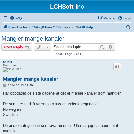
LCHSoft Inc
FAQ
Register
Login
S
Board index
TVAnyWhere 2.0 Forums
TVA20 Help
e
Mangler mange kanaler
a
Search
Advanced s
Post Reply
r
1 post • Page
1
of
1
c
heiner
h
New user
Mangler mange kanaler
P
2014-09-12 23:49
o
s
Har oppdaget de siste dagene at det er mange kanaler som mangler.
t
De som ser ut til å være på plass er under kategoriene:
Norwegian
Swedish
De andre kategoriene ser fraværende ut. Uten at jeg har noen total
oversikt.