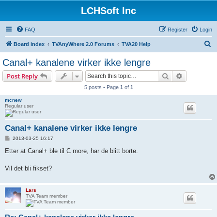
LCHSoft Inc
FAQ
Register
Login
S
Board index
TVAnyWhere 2.0 Forums
TVA20 Help
e
Canal+ kanalene virker ikke lengre
a
Search
Advanced s
Post Reply
r
5 posts • Page
1
of
1
c
mcnew
h
Regular user
Canal+ kanalene virker ikke lengre
P
2013-03-25 16:17
o
s
Etter at Canal+ ble til C more, har de blitt borte.
t
Vil det bli fikset?
Lars
TVA Team member