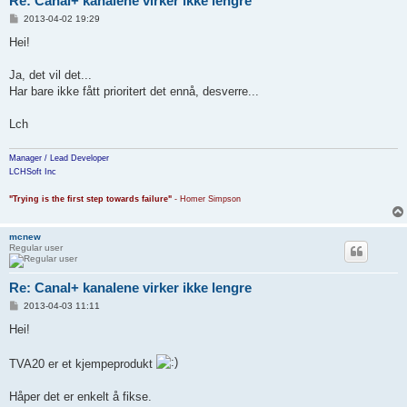
Re: Canal+ kanalene virker ikke lengre
P
2013-04-02 19:29
o
s
Hei!
t
Ja, det vil det...
Har bare ikke fått prioritert det ennå, desverre...
Lch
Manager / Lead Developer
LCHSoft Inc
"Trying is the first step towards failure"
- Homer Simpson
mcnew
Regular user
Re: Canal+ kanalene virker ikke lengre
P
2013-04-03 11:11
o
s
Hei!
t
TVA20 er et kjempeprodukt
Håper det er enkelt å fikse.