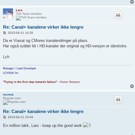
Lars
TVA Team member
Re: Canal+ kanalene virker ikke lengre
P
2013-04-11 14:26
o
s
Da er Viasat og CMores kanalendringer på plass.
t
Har også ryddet litt i HD-kanaler der original og HD-versjon er identiske.
Lch
Manager / Lead Developer
LCHSoft Inc
"Trying is the first step towards failure"
- Homer Simpson
mcnew
Regular user
Re: Canal+ kanalene virker ikke lengre
P
2013-04-11 15:04
o
s
En million takk, Lars - keep up the good work
t