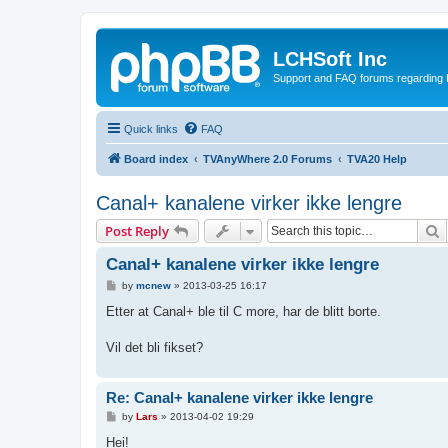
LCHSoft Inc
Support and FAQ forums regarding L
Quick links
FAQ
Board index
TVAnyWhere 2.0 Forums
TVA20 Help
Canal+ kanalene virker ikke lengre
S
Post Reply
Canal+ kanalene virker ikke lengre
P
by
mcnew
»
2013-03-25 16:17
o
s
Etter at Canal+ ble til C more, har de blitt borte.
t
Vil det bli fikset?
Re: Canal+ kanalene virker ikke lengre
P
by
Lars
»
2013-04-02 19:29
o
s
Hei!