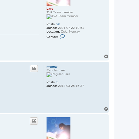
Lars
TVA Team member
Posts:
98
Joined:
2004-07-22 10:51
Location:
Oslo, Norway
C
Contact:
o
n
t
a
c
T
t
o
L
p
a
mcnew
r
Regular user
s
Posts:
5
Joined:
2013-03-25 15:37
T
o
p