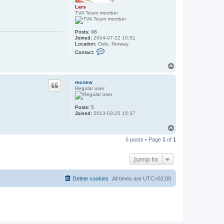
Lars
TVA Team member
Posts:
98
Joined:
2004-07-22 10:51
Location:
Oslo, Norway
C
Contact:
o
n
T
t
o
a
p
c
mcnew
t
Regular user
L
a
r
Posts:
5
s
Joined:
2013-03-25 15:37
T
o
5 posts • Page
1
of
1
p
Jump to
Delete cookies
All times are
UTC+02:00