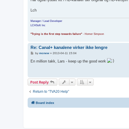
Lch
Manager / Lead Developer
LCHSoft Inc
"Trying is the first step towards failure"
- Homer Simpson
Re: Canal+ kanalene virker ikke lengre
P
by
mcnew
»
2013-04-11 15:04
o
s
En million takk, Lars - keep up the good work
t
Post Reply
Return to “TVA20 Help”
Board index