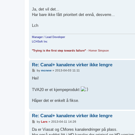
t
Ja, det vil det...
Har bare ikke fått prioritert det ennå, desverre...
Lch
Manager / Lead Developer
LCHSoft Inc
"Trying is the first step towards failure"
- Homer Simpson
Re: Canal+ kanalene virker ikke lengre
P
by
mcnew
»
2013-04-03 11:11
o
s
Hei!
t
TVA20 er et kjempeprodukt
Håper det er enkelt å fikse.
Re: Canal+ kanalene virker ikke lengre
P
by
Lars
»
2013-04-11 14:26
o
s
Da er Viasat og CMores kanalendringer på plass.
t
Har også ryddet litt i HD-kanaler der original og HD-versjon 