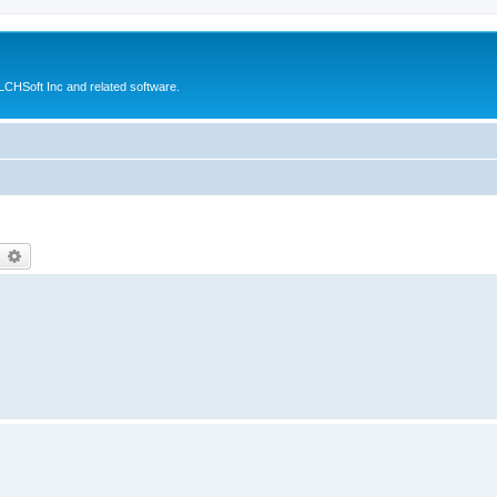
CHSoft Inc and related software.
earch
Advanced search