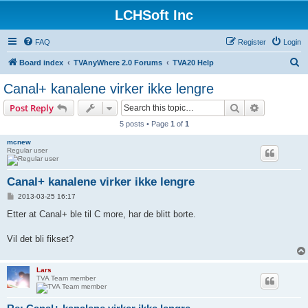
LCHSoft Inc
FAQ
Register
Login
S
Board index
TVAnyWhere 2.0 Forums
TVA20 Help
e
Canal+ kanalene virker ikke lengre
a
Search
Advanced s
Post Reply
r
5 posts • Page
1
of
1
c
mcnew
h
Regular user
Canal+ kanalene virker ikke lengre
P
2013-03-25 16:17
o
s
Etter at Canal+ ble til C more, har de blitt borte.
t
Vil det bli fikset?
Lars
TVA Team member