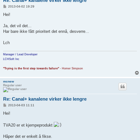
Re: Canal+ kanalene virker ikke lengre
P
2013-04-02 19:29
o
s
Hei!
t
Ja, det vil det...
Har bare ikke fått prioritert det ennå, desverre...
Lch
Manager / Lead Developer
LCHSoft Inc
"Trying is the first step towards failure"
- Homer Simpson
mcnew
Regular user
Re: Canal+ kanalene virker ikke lengre
P
2013-04-03 11:11
o
s
Hei!
t
TVA20 er et kjempeprodukt
Håper det er enkelt å fikse.