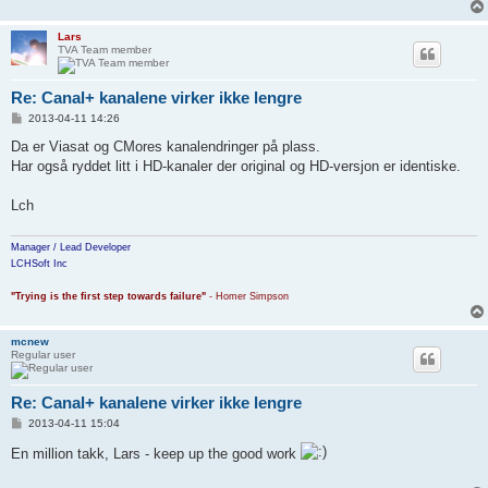
Lars
TVA Team member
Re: Canal+ kanalene virker ikke lengre
P
2013-04-11 14:26
o
s
Da er Viasat og CMores kanalendringer på plass.
t
Har også ryddet litt i HD-kanaler der original og HD-versjon er identiske.
Lch
Manager / Lead Developer
LCHSoft Inc
"Trying is the first step towards failure"
- Homer Simpson
mcnew
Regular user
Re: Canal+ kanalene virker ikke lengre
P
2013-04-11 15:04
o
s
En million takk, Lars - keep up the good work
t