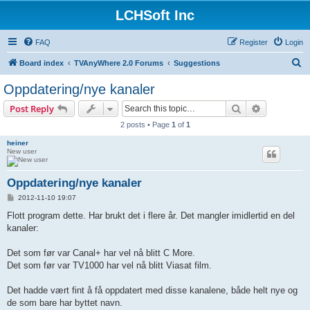
LCHSoft Inc
FAQ
Register
Login
S
Board index
TVAnyWhere 2.0 Forums
Suggestions
e
Oppdatering/nye kanaler
a
Search
Advanced s
Post Reply
r
2 posts • Page
1
of
1
c
heiner
h
New user
Oppdatering/nye kanaler
P
2012-11-10 19:07
o
s
Flott program dette. Har brukt det i flere år. Det mangler imidlertid en del
t
kanaler:
Det som før var Canal+ har vel nå blitt C More.
Det som før var TV1000 har vel nå blitt Viasat film.
Det hadde vært fint å få oppdatert med disse kanalene, både helt nye og
de som bare har byttet navn.