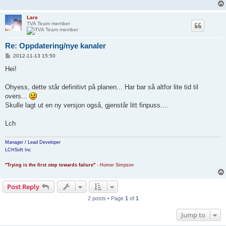
Lars
TVA Team member
Re: Oppdatering/nye kanaler
P
2012-11-13 15:50
o
s
Hei!
t
Ohyess, dette står definitivt på planen... Har bar så altfor lite tid til
overs...
Skulle lagt ut en ny versjon også, gjenstår litt finpuss....
Lch
Manager / Lead Developer
LCHSoft Inc
"Trying is the first step towards failure"
- Homer Simpson
Post Reply
2 posts • Page
1
of
1
Jump to