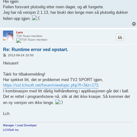
s
Hei igjen.
t
Feilen forsvant plutselig etter noen dager, og alt fungerte.
Jeg har nå versjon 2.1.13, har brukt den lenge men så plutselig dukker
feilen opp igjen.
Lars
TVA Team member
Re: Runtime error ved opstart.
P
2012-09-24 10:50
o
s
Heisann!
t
Takk for tilbakemelding!
Har sjekket litt, det er problemet med TV2 SPORT igjen,
https://ssl.lchsoft.net/forum/viewtopic.php?f=3&t=173
.
I kombinasjon med litt dårlig feilhåndtering i applikasjonen går det i ball.
Det er rettet i programlistene nå, slik at det ikke krasjer. Så kommer det
en ny versjon om ikke lenge.
Lch
Manager / Lead Developer
LCHSoft Inc