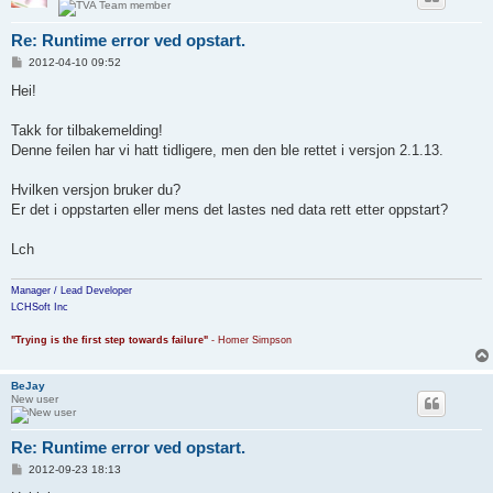
Re: Runtime error ved opstart.
P
2012-04-10 09:52
o
s
Hei!
t
Takk for tilbakemelding!
Denne feilen har vi hatt tidligere, men den ble rettet i versjon 2.1.13.
Hvilken versjon bruker du?
Er det i oppstarten eller mens det lastes ned data rett etter oppstart?
Lch
Manager / Lead Developer
LCHSoft Inc
"Trying is the first step towards failure"
- Homer Simpson
BeJay
New user
Re: Runtime error ved opstart.
P
2012-09-23 18:13
o