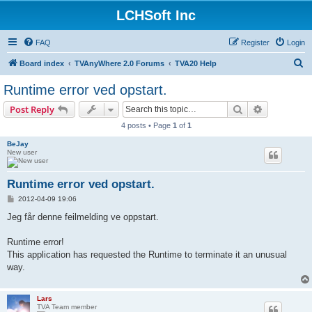
LCHSoft Inc
FAQ
Register
Login
S
Board index
TVAnyWhere 2.0 Forums
TVA20 Help
e
Runtime error ved opstart.
a
Search
Advanced s
Post Reply
r
4 posts • Page
1
of
1
c
BeJay
h
New user
Runtime error ved opstart.
P
2012-04-09 19:06
o
s
Jeg får denne feilmelding ve oppstart.
t
Runtime error!
This application has requested the Runtime to terminate it an unusual
way.
Lars
TVA Team member