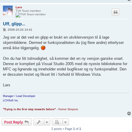
Lars
TVA Team member
Uff, glipp...
P
2006-10-24 14:41
o
s
Jeg ser at det ved en glipp er brukt en utviklerversjon til å lage
t
skjermbildene. Dermed er funksjonaliteten du (og flere andre) etterlyser
ennå ikke tilgjengelig.
Om du har litt tolmodighet, så kommer det en ny versjon ganske snart.
Denne er kompliert på Visual Studio 2005 med de nyeste bibliotekene for
MFC og lignende og inneholder endel bugfikser og ny funksjonalitet. Den
er dessuten testet og fikset litt i forhold til Windows Vista.
Lars
Manager / Lead Developer
LCHSoft Inc
"Trying is the first step towards failure"
- Homer Simpson
Post Reply
2 posts • Page
1
of
1