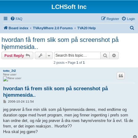
LCHSoft Inc
FAQ
Register
Login
S
Board index
TVAnyWhere 2.0 Forums
TVA20 Help
e
hvordan få frem slik som på screenshot på
a
hjemmesida..
r
Search
Advanced s
Post Reply
c
2 posts • Page
1
of
1
h
totto_2t2
New user
hvordan få frem slik som på screenshot på
hjemmesida..
P
2006-10-24 11:54
o
s
jeg prøver å fixe min slik som på hjemmesida deres, med endtime og
t
duration oppe med hvert program, men jeg finner ingenting i prefs som
kan ordne det, og når jeg prøver å dra rows høyre/venstre for å evt. få de
frem, er det ingen reaksjon.. Hvorfor??
Hva skal jeg gjøre?