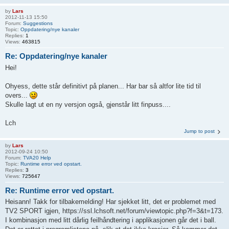
by
Lars
2012-11-13 15:50
Forum:
Suggestions
Topic:
Oppdatering/nye kanaler
Replies:
1
Views:
463815
Re: Oppdatering/nye kanaler
Hei!
Ohyess, dette står definitivt på planen... Har bar så altfor lite tid til
overs...
Skulle lagt ut en ny versjon også, gjenstår litt finpuss....
Lch
Jump to post
by
Lars
2012-09-24 10:50
Forum:
TVA20 Help
Topic:
Runtime error ved opstart.
Replies:
3
Views:
725647
Re: Runtime error ved opstart.
Heisann! Takk for tilbakemelding! Har sjekket litt, det er problemet med
TV2 SPORT igjen, https://ssl.lchsoft.net/forum/viewtopic.php?f=3&t=173.
I kombinasjon med litt dårlig feilhåndtering i applikasjonen går det i ball.