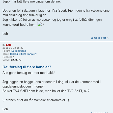
Jepp, har fått flere meldinger om denne.
Det er en feil i datagrunnlaget for TV2 Sport. Fjern denne fra valgene dine
midlertidig og ting funker igjen.
Jeg kikker på feilen as we speak, og jeg er enig i at feilhåndteringen
kunne vært bedre her...
Lch
Jump to post
by
Lars
2011-10-03 15:32
Forum:
Suggestions
Topic:
forslag til flere kanaler?
Replies:
7
Views:
1280372
Re: forslag til flere kanaler?
Alle gode forslag tas mot med takk!
Jeg legger inn begge kanaler senere i dag, slik at de kommer med i
oppdateringsloopen i morgen.
Bruker TV4 SciFi som kilde, men kaller den TV2 SciFi, ok?
(Catchen er at du får svenske titler/omtaler...)
Lch