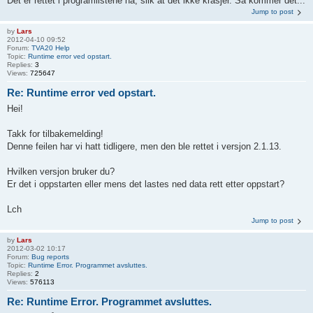
Det er rettet i programlistene nå, slik at det ikke krasjer. Så kommer det...
Jump to post
by
Lars
2012-04-10 09:52
Forum:
TVA20 Help
Topic:
Runtime error ved opstart.
Replies:
3
Views:
725647
Re: Runtime error ved opstart.
Hei!
Takk for tilbakemelding!
Denne feilen har vi hatt tidligere, men den ble rettet i versjon 2.1.13.
Hvilken versjon bruker du?
Er det i oppstarten eller mens det lastes ned data rett etter oppstart?
Lch
Jump to post
by
Lars
2012-03-02 10:17
Forum:
Bug reports
Topic:
Runtime Error. Programmet avsluttes.
Replies:
2
Views:
576113
Re: Runtime Error. Programmet avsluttes.