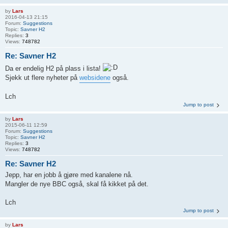
by
Lars
2016-04-13 21:15
Forum:
Suggestions
Topic:
Savner H2
Replies:
3
Views:
748782
Re: Savner H2
Da er endelig H2 på plass i lista!
Sjekk ut flere nyheter på
websidene
også.
Lch
Jump to post
by
Lars
2015-06-11 12:59
Forum:
Suggestions
Topic:
Savner H2
Replies:
3
Views:
748782
Re: Savner H2
Jepp, har en jobb å gjøre med kanalene nå.
Mangler de nye BBC også, skal få kikket på det.
Lch
Jump to post
by
Lars