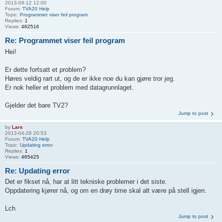
2013-09-12 12:00
Forum:
TVA20 Help
Topic:
Programmet viser feil program
Replies:
1
Views:
462516
Re: Programmet viser feil program
Hei!
Er dette fortsatt et problem?
Høres veldig rart ut, og de er ikke noe du kan gjøre tror jeg.
Er nok heller et problem med datagrunnlaget.
Gjelder det bare TV2?
Jump to post
by
Lars
2013-04-28 20:53
Forum:
TVA20 Help
Topic:
Updating error
Replies:
1
Views:
465425
Re: Updating error
Det er fikset nå, har at litt tekniske problemer i det siste.
Oppdatering kjører nå, og om en drøy time skal alt være på stell igjen.
Lch
Jump to post