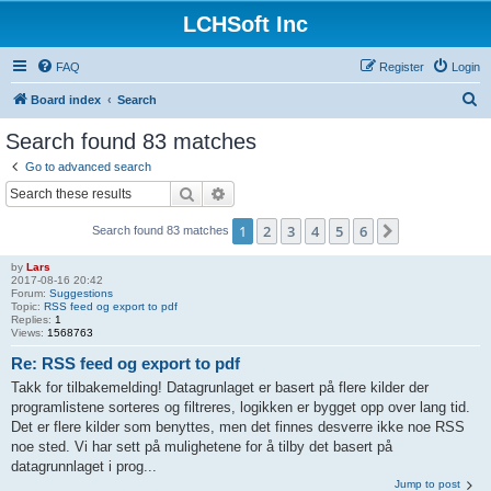
LCHSoft Inc
FAQ
Register
Login
S
Board index
Search
e
Search found 83 matches
a
Go to advanced search
r
Search
Advanced search
c
1
2
3
4
5
6
Next
Search found 83 matches
h
by
Lars
2017-08-16 20:42
Forum:
Suggestions
Topic:
RSS feed og export to pdf
Replies:
1
Views:
1568763
Re: RSS feed og export to pdf
Takk for tilbakemelding! Datagrunlaget er basert på flere kilder der
programlistene sorteres og filtreres, logikken er bygget opp over lang tid.
Det er flere kilder som benyttes, men det finnes desverre ikke noe RSS
noe sted. Vi har sett på mulighetene for å tilby det basert på
datagrunnlaget i prog...
Jump to post