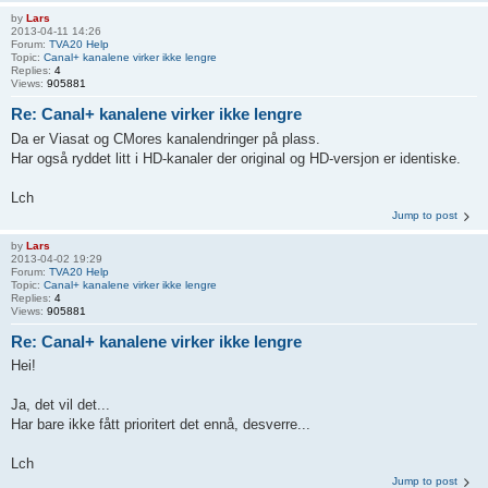
by
Lars
2013-04-11 14:26
Forum:
TVA20 Help
Topic:
Canal+ kanalene virker ikke lengre
Replies:
4
Views:
905881
Re: Canal+ kanalene virker ikke lengre
Da er Viasat og CMores kanalendringer på plass.
Har også ryddet litt i HD-kanaler der original og HD-versjon er identiske.
Lch
Jump to post
by
Lars
2013-04-02 19:29
Forum:
TVA20 Help
Topic:
Canal+ kanalene virker ikke lengre
Replies:
4
Views:
905881
Re: Canal+ kanalene virker ikke lengre
Hei!
Ja, det vil det...
Har bare ikke fått prioritert det ennå, desverre...
Lch
Jump to post