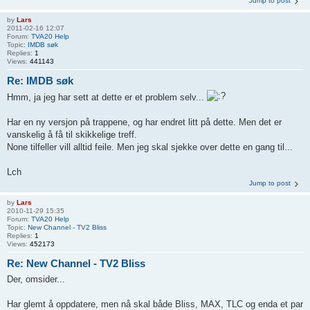
Jump to post
by
Lars
2011-02-16 12:07
Forum:
TVA20 Help
Topic:
IMDB søk
Replies:
1
Views:
441143
Re: IMDB søk
Hmm, ja jeg har sett at dette er et problem selv...
Har en ny versjon på trappene, og har endret litt på dette. Men det er
vanskelig å få til skikkelige treff.
None tilfeller vill alltid feile. Men jeg skal sjekke over dette en gang til...
Lch
Jump to post
by
Lars
2010-11-29 15:35
Forum:
TVA20 Help
Topic:
New Channel - TV2 Bliss
Replies:
1
Views:
452173
Re: New Channel - TV2 Bliss
Der, omsider...
Har glemt å oppdatere, men nå skal både Bliss, MAX, TLC og enda et par