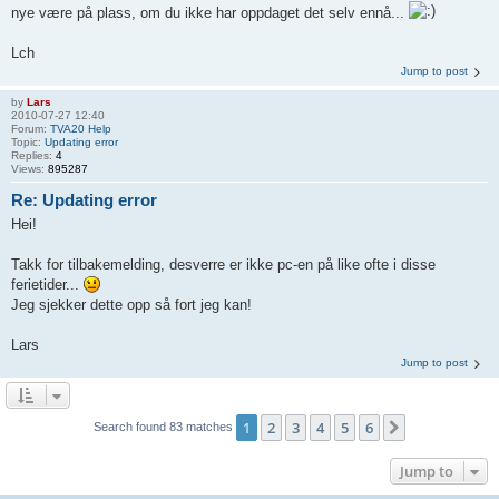
nye være på plass, om du ikke har oppdaget det selv ennå...
Lch
Jump to post
by
Lars
2010-07-27 12:40
Forum:
TVA20 Help
Topic:
Updating error
Replies:
4
Views:
895287
Re: Updating error
Hei!
Takk for tilbakemelding, desverre er ikke pc-en på like ofte i disse
ferietider...
Jeg sjekker dette opp så fort jeg kan!
Lars
Jump to post
1
2
3
4
5
6
Next
Search found 83 matches
Jump to