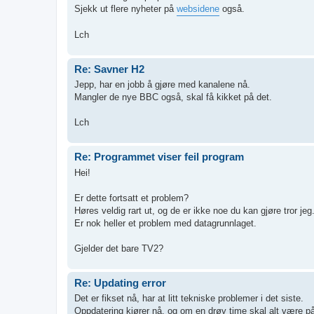
Sjekk ut flere nyheter på
websidene
også.
Lch
Re: Savner H2
Jepp, har en jobb å gjøre med kanalene nå.
Mangler de nye BBC også, skal få kikket på det.
Lch
Re: Programmet viser feil program
Hei!
Er dette fortsatt et problem?
Høres veldig rart ut, og de er ikke noe du kan gjøre tror jeg
Er nok heller et problem med datagrunnlaget.
Gjelder det bare TV2?
Re: Updating error
Det er fikset nå, har at litt tekniske problemer i det siste.
Oppdatering kjører nå, og om en drøy time skal alt være på 