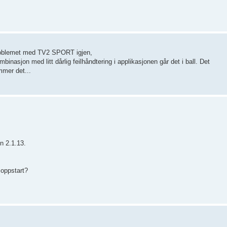
 problemet med TV2 SPORT igjen,
inasjon med litt dårlig feilhåndtering i applikasjonen går det i ball. Det
ommer det...
on 2.1.13.
 oppstart?