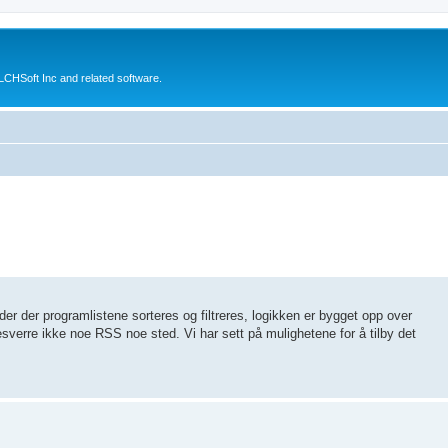
CHSoft Inc and related software.
lder der programlistene sorteres og filtreres, logikken er bygget opp over
esverre ikke noe RSS noe sted. Vi har sett på mulighetene for å tilby det