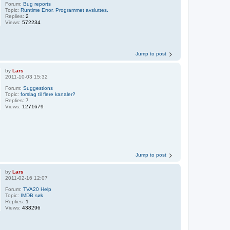
Forum:
Bug reports
Topic:
Runtime Error. Programmet avsluttes.
Replies:
2
Views:
572234
Jump to post
by
Lars
2011-10-03 15:32
Forum:
Suggestions
Topic:
forslag til flere kanaler?
Replies:
7
Views:
1271679
Jump to post
by
Lars
2011-02-16 12:07
Forum:
TVA20 Help
Topic:
IMDB søk
Replies:
1
Views:
438296