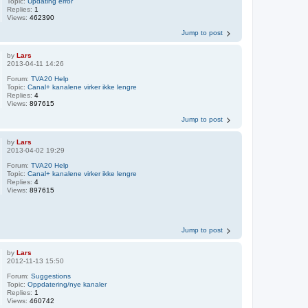
Topic:
Updating error
Replies:
1
Views:
462390
Jump to post
by
Lars
2013-04-11 14:26
Forum:
TVA20 Help
Topic:
Canal+ kanalene virker ikke lengre
Replies:
4
Views:
897615
Jump to post
by
Lars
2013-04-02 19:29
Forum:
TVA20 Help
Topic:
Canal+ kanalene virker ikke lengre
Replies:
4
Views:
897615
Jump to post
by
Lars
2012-11-13 15:50
Forum:
Suggestions
Topic:
Oppdatering/nye kanaler
Replies:
1
Views:
460742