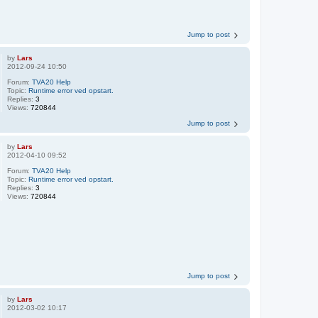
Jump to post
by
Lars
2012-09-24 10:50
Forum:
TVA20 Help
Topic:
Runtime error ved opstart.
Replies:
3
Views:
720844
Jump to post
by
Lars
2012-04-10 09:52
Forum:
TVA20 Help
Topic:
Runtime error ved opstart.
Replies:
3
Views:
720844
Jump to post
by
Lars
2012-03-02 10:17