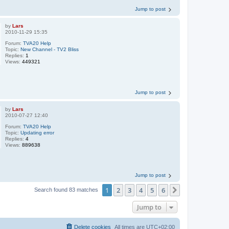
Jump to post
by
Lars
2010-11-29 15:35
Forum:
TVA20 Help
Topic:
New Channel - TV2 Bliss
Replies:
1
Views:
449321
Jump to post
by
Lars
2010-07-27 12:40
Forum:
TVA20 Help
Topic:
Updating error
Replies:
4
Views:
889638
Jump to post
1
2
3
4
5
6
Next
Search found 83 matches
Jump to
Delete cookies
All times are
UTC+02:00