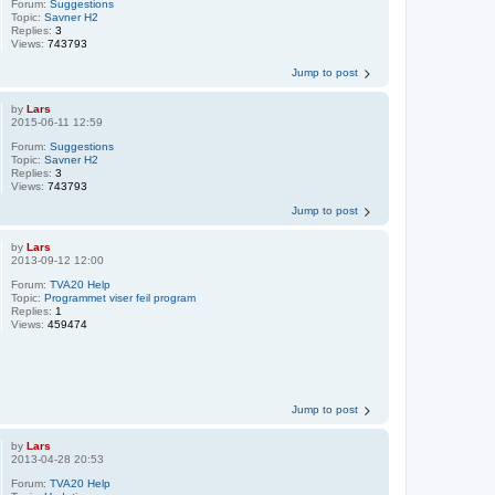
Forum:
Suggestions
Topic:
Savner H2
Replies:
3
Views:
743793
Jump to post
by
Lars
2015-06-11 12:59
Forum:
Suggestions
Topic:
Savner H2
Replies:
3
Views:
743793
Jump to post
by
Lars
2013-09-12 12:00
Forum:
TVA20 Help
Topic:
Programmet viser feil program
Replies:
1
Views:
459474
Jump to post
by
Lars
2013-04-28 20:53
Forum:
TVA20 Help