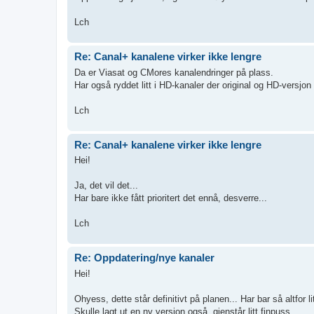
Lch
Re: Canal+ kanalene virker ikke lengre
Da er Viasat og CMores kanalendringer på plass.
Har også ryddet litt i HD-kanaler der original og HD-versjon 
Lch
Re: Canal+ kanalene virker ikke lengre
Hei!
Ja, det vil det...
Har bare ikke fått prioritert det ennå, desverre...
Lch
Re: Oppdatering/nye kanaler
Hei!
Ohyess, dette står definitivt på planen... Har bar så altfor lit
Skulle lagt ut en ny versjon også, gjenstår litt finpuss....