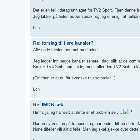
Det er en feil i datagrunnlaget for TV2 Sport. Fjern denne fr
Jeg kikker på feilen as we speak, og jeg er enig i at feilh
Lch
Re: forslag til flere kanaler?
Alle gode forslag tas mot med takk!
Jeg legger inn begge kanaler senere i dag, slik at de kom
Bruker TV4 SciFi som kilde, men kaller den TV2 SciFi, ok
(Catchen er at du får svenske titler/omtaler...)
Lch
Re: IMDB søk
Hmm, ja jeg har sett at dette er et problem selv...
Har en ny versjon på trappene, og har endret litt på dette. Me
None tilfeller vill alltid feile. Men jeg skal sjekke over dette 