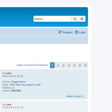
Search
Advanced search
Register
Login
1
2
3
4
5
6
Next
Search found 83 matches
by
Lars
2017-08-16 20:42
Forum:
Suggestions
Topic:
RSS feed og export to pdf
Replies:
1
Views:
1561461
Jump to post
by
Lars
2016-04-13 21:15