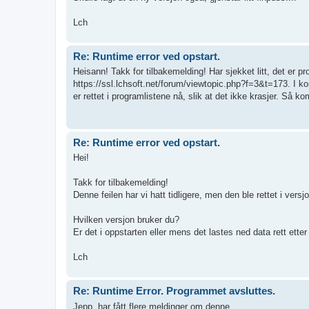
Lch
Re: Runtime error ved opstart.
Heisann! Takk for tilbakemelding! Har sjekket litt, det er
https://ssl.lchsoft.net/forum/viewtopic.php?f=3&t=173. I komb
er rettet i programlistene nå, slik at det ikke krasjer. Så k
Re: Runtime error ved opstart.
Hei!
Takk for tilbakemelding!
Denne feilen har vi hatt tidligere, men den ble rettet i versj
Hvilken versjon bruker du?
Er det i oppstarten eller mens det lastes ned data rett etter
Lch
Re: Runtime Error. Programmet avsluttes.
Jepp, har fått flere meldinger om denne.