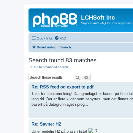
LCHSoft Inc
Support and FAQ forums regarding L
Quick links
FAQ
Board index
Search
Search found 83 matches
Go to advanced search
Search
Advanced search
Re: RSS feed og export to pdf
Takk for tilbakemelding! Datagrunlaget er basert på flere ki
lang tid. Det er flere kilder som benyttes, men det finnes d
basert på datagrunnlaget i prog...
Re: Savner H2
Da er endelig H2 på plass i lista!