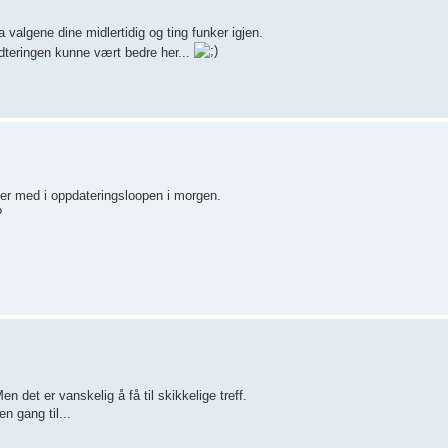
a valgene dine midlertidig og ting funker igjen.
åndteringen kunne vært bedre her...
mer med i oppdateringsloopen i morgen.
?
n det er vanskelig å få til skikkelige treff.
en gang til...